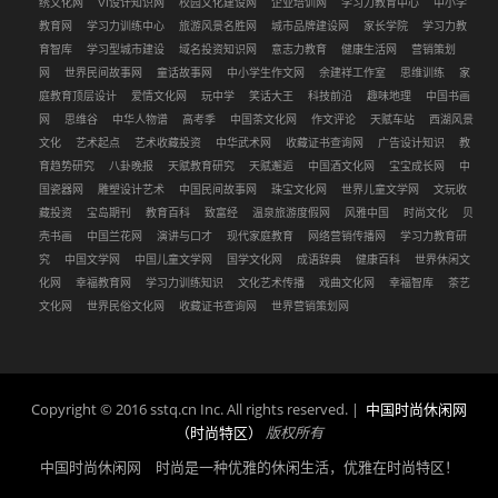
绣文化网
VI设计知识网
校园文化建设网
企业培训网
学习力教育中心
中小学
教育网
学习力训练中心
旅游风景名胜网
城市品牌建设网
家长学院
学习力教
育智库
学习型城市建设
域名投资知识网
意志力教育
健康生活网
营销策划
网
世界民间故事网
童话故事网
中小学生作文网
余建祥工作室
思维训练
家
庭教育顶层设计
爱情文化网
玩中学
笑话大王
科技前沿
趣味地理
中国书画
网
思维谷
中华人物谱
高考季
中国茶文化网
作文评论
天赋车站
西湖风景
文化
艺术起点
艺术收藏投资
中华武术网
收藏证书查询网
广告设计知识
教
育趋势研究
八卦晚报
天赋教育研究
天赋邂逅
中国酒文化网
宝宝成长网
中
国瓷器网
雕塑设计艺术
中国民间故事网
珠宝文化网
世界儿童文学网
文玩收
藏投资
宝岛期刊
教育百科
致富经
温泉旅游度假网
风雅中国
时尚文化
贝
壳书画
中国兰花网
演讲与口才
现代家庭教育
网络营销传播网
学习力教育研
究
中国文学网
中国儿童文学网
国学文化网
成语辞典
健康百科
世界休闲文
化网
幸福教育网
学习力训练知识
文化艺术传播
戏曲文化网
幸福智库
茶艺
文化网
世界民俗文化网
收藏证书查询网
世界营销策划网
Copyright © 2016 sstq.cn Inc. All rights reserved. |
中国时尚休闲网
（时尚特区）
版权所有
中国时尚休闲网 时尚是一种优雅的休闲生活，优雅在时尚特区！