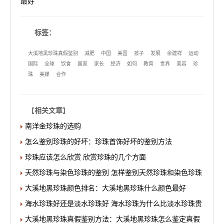
最好
标签：
大溪地黑珍珠真假鉴别
减肥
中国
美国
孩子
发展
余建祥
运动
国际
全球
饮食
国家
家长
经济
如何
教育
世界
美容
珍
珠
美媒
合作
【
相关文章
】
南洋金珍珠的选购
怎么鉴别珍珠的好坏：珍珠首饰好坏的鉴别方法
珍珠应该怎么欣赏 欣赏珍珠的几个方面
天然珍珠与染色珍珠的鉴别 怎样鉴别天然珍珠和染色珍珠
大溪地黑珍珠颜色排名：大溪地黑珍珠什么颜色最好
海水珍珠好还是淡水珍珠好 海水珍珠为什么比淡水珍珠贵
大溪地黑珍珠真假鉴别方法：大溪地黑珍珠怎么鉴定真假