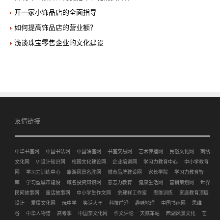
开一家小饰品店的全面指导
如何提高饰品店的营业额？
浅谈珠宝零售企业的文化建设
友情链接
中华书画网
中国书法网
中国油画网
书画交易网
艺术传播网
民俗文化网
刺绣
文化网
VI设计知识网
校园文化建设网
企业培训网
学习力教育中心
中小学教育
网
学习力训练中心
旅游风景名胜网
城市品牌建设网
家长学院
学习力教育智
库
学习型城市建设
域名投资知识网
意志力教育
健康生活网
营销策划网
世界
民间故事网
童话故事网
中小学生作文网
余建祥工作室
思维训练
家庭教育顶层
设计
爱情文化网
玩中学
笑话大王
科技前沿
趣味地理
中国书画网
思维
谷
中华人物谱
高考季
中国茶文化网
作文评论
天赋车站
西湖风景文化
艺