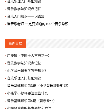
音乐乐理入门基础知识
音乐教学法知识点记忆
音乐入门知识——识谱篇
当音乐老师 一定要知道的100个音乐常识
猜你喜欢
广陵散（中国十大古曲之一）
音乐教学法知识点记忆
小学音乐课要学哪些知识？
音乐乐理入门基础知识
音乐基础知识第3篇（小学音乐理论知识）
小孩学小提琴要注意些什么
音乐基础知识第4篇（音乐专业）
小提琴演奏的基本姿势和方法