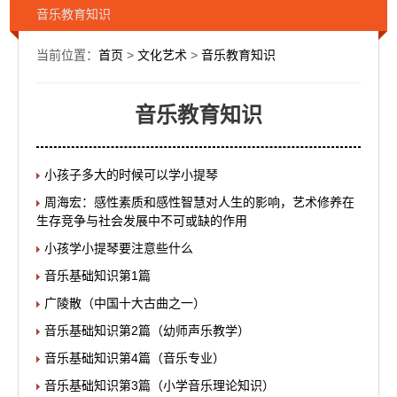
音乐教育知识
当前位置：
首页
>
文化艺术
>
音乐教育知识
音乐教育知识
小孩子多大的时候可以学小提琴
周海宏：感性素质和感性智慧对人生的影响，艺术修养在
生存竞争与社会发展中不可或缺的作用
小孩学小提琴要注意些什么
音乐基础知识第1篇
广陵散（中国十大古曲之一）
音乐基础知识第2篇（幼师声乐教学）
音乐基础知识第4篇（音乐专业）
音乐基础知识第3篇（小学音乐理论知识）