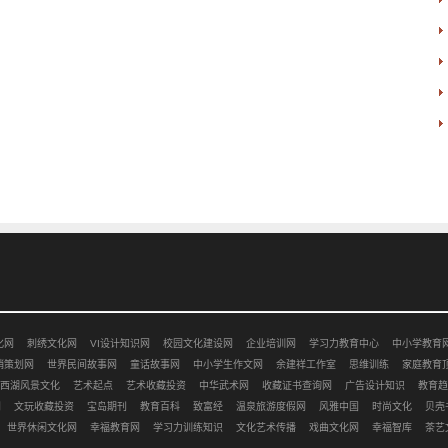
化网
刺绣文化网
VI设计知识网
校园文化建设网
企业培训网
学习力教育中心
中小学教育
销策划网
世界民间故事网
童话故事网
中小学生作文网
余建祥工作室
思维训练
家庭教育
西湖风景文化
艺术起点
艺术收藏投资
中华武术网
收藏证书查询网
广告设计知识
教育趋
网
文玩收藏投资
宝岛期刊
教育百科
致富经
温泉旅游度假网
风雅中国
时尚文化
贝壳
世界休闲文化网
幸福教育网
学习力训练知识
文化艺术传播
戏曲文化网
幸福智库
茶艺