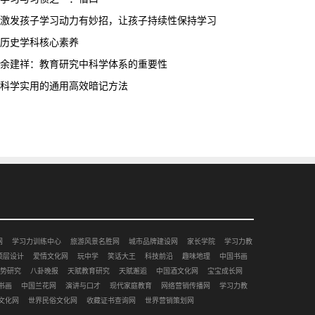
激发孩子学习动力有妙招，让孩子持续性保持学习
历史学科核心素养
余建祥：教育研究中科学体系的重要性
科学实用的通用高效暗记方法
网
学习力训练中心
旅游风景名胜网
城市品牌建设网
家长学院
学习力教
顶层设计
爱情文化网
玩中学
笑话大王
科技前沿
趣味地理
中国书画
势研究
八卦晚报
天赋教育研究
天赋邂逅
中国酒文化网
宝宝成长网
书画
中国兰花网
演讲与口才
现代家庭教育
网络营销传播网
学习力教
文化网
世界民俗文化网
收藏证书查询网
世界营销策划网