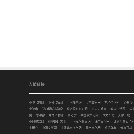
友情链接
中华书画网
中国书法网
中国油画网
书画交易网
艺术传播网
民俗文
育智库
学习型城市建设
域名投资知识网
意志力教育
健康生活网
营
网
思维谷
中华人物谱
高考季
中国茶文化网
作文评论
天赋车站
中国瓷器网
雕塑设计艺术
中国民间故事网
珠宝文化网
世界儿童文学
育研究
中国文学网
中国儿童文学网
国学文化网
成语辞典
健康百科