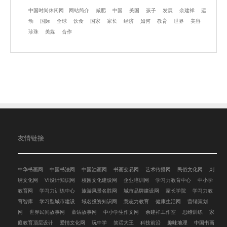
中国时尚休闲网
网站简介
减肥
中国
美国
孩子
发展
余建祥
运
动
国际
全球
饮食
国家
家长
经济
如何
教育
世界
美容
珍珠
美媒
合作
友情链接
中华书画网
中国书法网
中国油画网
书画交易网
艺术传播网
民俗文化网
刺
绣文化网
VI设计知识网
校园文化建设网
企业培训网
学习力教育中心
中小学
教育网
学习力训练中心
旅游风景名胜网
城市品牌建设网
家长学院
学习力教
育智库
学习型城市建设
域名投资知识网
意志力教育
健康生活网
营销策划
网
世界民间故事网
童话故事网
中小学生作文网
余建祥工作室
思维训练
家
庭教育顶层设计
爱情文化网
玩中学
笑话大王
科技前沿
趣味地理
中国书画