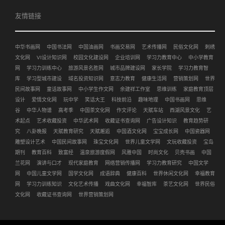
友情链接
中华书画网
中国书法网
中国油画网
书画交易网
艺术传播网
民俗文化网
刺绣
文化网
VI设计知识网
校园文化建设网
企业培训网
学习力教育中心
中小学教育
网
学习力训练中心
旅游风景名胜网
城市品牌建设网
家长学院
学习力教育智
库
学习型城市建设
域名投资知识网
意志力教育
健康生活网
营销策划网
世界
民间故事网
童话故事网
中小学生作文网
余建祥工作室
思维训练
家庭教育顶层
设计
爱情文化网
玩中学
笑话大王
科技前沿
趣味地理
中国书画网
思维
谷
中华人物谱
高考季
中国茶文化网
作文评论
天赋车站
西湖风景文化
艺
术起点
艺术收藏投资
中华武术网
收藏证书查询网
广告设计知识
教育趋势研
究
八卦晚报
天赋教育研究
天赋邂逅
中国酒文化网
宝宝成长网
中国瓷器网
雕塑设计艺术
中国民间故事网
珠宝文化网
世界儿童文学网
文玩收藏投资
宝岛
期刊
教育百科
致富经
温泉旅游度假网
风雅中国
时尚文化
贝壳书画
中国
兰花网
演讲与口才
现代家庭教育
网络营销传播网
学习力教育研究
中国文学
网
中国儿童文学网
国学文化网
成语辞典
健康百科
世界休闲文化网
幸福教育
网
学习力训练知识
文化艺术传播
戏曲文化网
幸福智库
茶艺文化网
世界民俗
文化网
收藏证书查询网
世界营销策划网