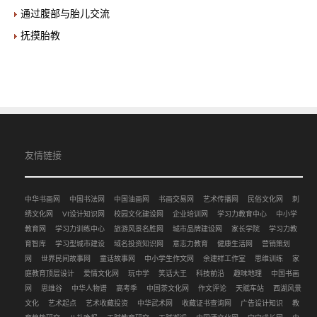
通过腹部与胎儿交流
抚摸胎教
友情链接
中华书画网
中国书法网
中国油画网
书画交易网
艺术传播网
民俗文化网
刺
绣文化网
VI设计知识网
校园文化建设网
企业培训网
学习力教育中心
中小学
教育网
学习力训练中心
旅游风景名胜网
城市品牌建设网
家长学院
学习力教
育智库
学习型城市建设
域名投资知识网
意志力教育
健康生活网
营销策划
网
世界民间故事网
童话故事网
中小学生作文网
余建祥工作室
思维训练
家
庭教育顶层设计
爱情文化网
玩中学
笑话大王
科技前沿
趣味地理
中国书画
网
思维谷
中华人物谱
高考季
中国茶文化网
作文评论
天赋车站
西湖风景
文化
艺术起点
艺术收藏投资
中华武术网
收藏证书查询网
广告设计知识
教