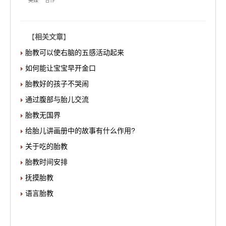
美媒
合作
【
相关文章
】
胎教可以使右脑的五感活动起来
如何能让宝宝早开金口
胎教好的孩子不哭闹
通过腹部与胎儿交流
胎教无国界
给胎儿讲画册中的故事有什么作用?
关于吃的胎教
胎教时间安排
抚摸胎教
语言胎教