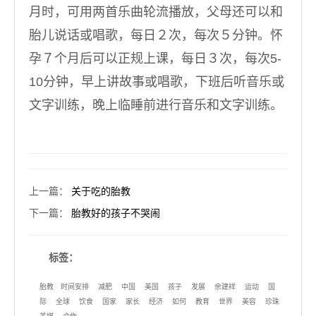
月时，可用两首乐曲轮流播放，父母还可以和
胎儿说话或唱歌，每日２次，每次５分钟。怀
孕７个月后可以正规上课，每日３次，每次5-
10分钟，早上讲故事或唱歌，下班后听音乐或
文字训练，晚上临睡前进行音乐和文字训练。
上一篇
：
关于吃的胎教
下一篇
：
胎教好的孩子不哭闹
标签：
胎教
时间安排
减肥
中国
美国
孩子
发展
余建祥
运动
国
际
全球
饮食
国家
家长
经济
如何
教育
世界
美容
珍珠