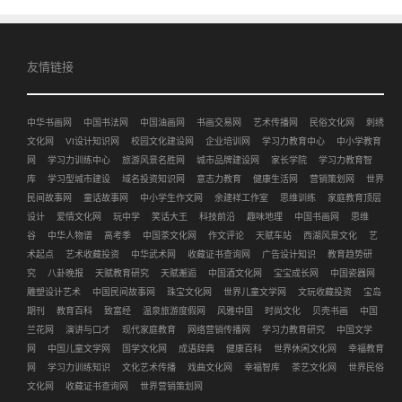
友情链接
中华书画网
中国书法网
中国油画网
书画交易网
艺术传播网
民俗文化网
刺绣
文化网
VI设计知识网
校园文化建设网
企业培训网
学习力教育中心
中小学教育
网
学习力训练中心
旅游风景名胜网
城市品牌建设网
家长学院
学习力教育智
库
学习型城市建设
域名投资知识网
意志力教育
健康生活网
营销策划网
世界
民间故事网
童话故事网
中小学生作文网
余建祥工作室
思维训练
家庭教育顶层
设计
爱情文化网
玩中学
笑话大王
科技前沿
趣味地理
中国书画网
思维
谷
中华人物谱
高考季
中国茶文化网
作文评论
天赋车站
西湖风景文化
艺
术起点
艺术收藏投资
中华武术网
收藏证书查询网
广告设计知识
教育趋势研
究
八卦晚报
天赋教育研究
天赋邂逅
中国酒文化网
宝宝成长网
中国瓷器网
雕塑设计艺术
中国民间故事网
珠宝文化网
世界儿童文学网
文玩收藏投资
宝岛
期刊
教育百科
致富经
温泉旅游度假网
风雅中国
时尚文化
贝壳书画
中国
兰花网
演讲与口才
现代家庭教育
网络营销传播网
学习力教育研究
中国文学
网
中国儿童文学网
国学文化网
成语辞典
健康百科
世界休闲文化网
幸福教育
网
学习力训练知识
文化艺术传播
戏曲文化网
幸福智库
茶艺文化网
世界民俗
文化网
收藏证书查询网
世界营销策划网