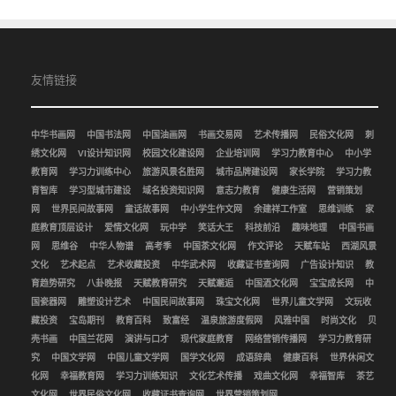
友情链接
中华书画网
中国书法网
中国油画网
书画交易网
艺术传播网
民俗文化网
刺
绣文化网
VI设计知识网
校园文化建设网
企业培训网
学习力教育中心
中小学
教育网
学习力训练中心
旅游风景名胜网
城市品牌建设网
家长学院
学习力教
育智库
学习型城市建设
域名投资知识网
意志力教育
健康生活网
营销策划
网
世界民间故事网
童话故事网
中小学生作文网
余建祥工作室
思维训练
家
庭教育顶层设计
爱情文化网
玩中学
笑话大王
科技前沿
趣味地理
中国书画
网
思维谷
中华人物谱
高考季
中国茶文化网
作文评论
天赋车站
西湖风景
文化
艺术起点
艺术收藏投资
中华武术网
收藏证书查询网
广告设计知识
教
育趋势研究
八卦晚报
天赋教育研究
天赋邂逅
中国酒文化网
宝宝成长网
中
国瓷器网
雕塑设计艺术
中国民间故事网
珠宝文化网
世界儿童文学网
文玩收
藏投资
宝岛期刊
教育百科
致富经
温泉旅游度假网
风雅中国
时尚文化
贝
壳书画
中国兰花网
演讲与口才
现代家庭教育
网络营销传播网
学习力教育研
究
中国文学网
中国儿童文学网
国学文化网
成语辞典
健康百科
世界休闲文
化网
幸福教育网
学习力训练知识
文化艺术传播
戏曲文化网
幸福智库
茶艺
文化网
世界民俗文化网
收藏证书查询网
世界营销策划网