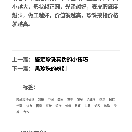
小越大，形状越正圆，光泽越好，表皮瑕疵度
越少，做工越好，价值就越高，珍珠戒指价格
就越高。
上一篇
：
鉴定珍珠真伪的小技巧
下一篇
：
黑珍珠的辨别
标签：
珍珠戒指价格
减肥
中国
美国
孩子
发展
余建祥
运动
国际
全球
饮食
国家
家长
经济
如何
教育
世界
美容
珍珠
美
媒
合作