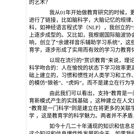
的艺术？
我从01年开始做教育研究的时候，更
进行了链接，比如脑科学，大脑记忆的规律
科，如神经语言程式学（NLP），我创立的
上逐步成型的。又比如，我根据国际脑波协
响，创立了“余建祥音乐辅助学习系统”，这
育学，逐步形成了实用而有效的学习力教育
以现在流行的“赏识教育”来说，理论
科学吻合的：人在愉悦的状态下学习效率更高
础上建立的，习惯和惯性对人类学习和工作
的模仿“狼爸”、“虎妈”，而不是建立在行
由此我们可以看出，支持“教育是一门
育新模式产生的实践基础 ，这种建立在人
“教育是一门科学”则是建立在将更多的关联
学 ，这是教育学的科学魅力。两者并不矛
如今十几二十年涌现的知识和信息总
这个知识和信息爆炸性发展的今天，如果我