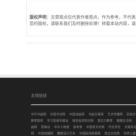
版权声明
：文章观点仅代表作者观点，作为参考，不代表
您的版权，请联系我们及时删除处理！转载本站内容，请
友情链接
中华书画网
中国书法网
中国油画网
书画交易网
艺术传播网
民俗文
教育智库
学习型城市建设
域名投资知识网
意志力教育
健康生活网
画网
思维谷
中华人物谱
高考季
中国茶文化网
作文评论
天赋车
网
中国瓷器网
雕塑设计艺术
中国民间故事网
珠宝文化网
世界儿童