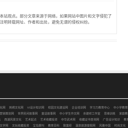
本站观点。部分文章来源于网络，如果网站中图片和文字侵犯了
注明转载网址、作者和出处，避免无谓的侵权纠纷。
化网
刺绣文化网
VI设计知识网
校园文化建设网
企业培训网
学习力教育中心
中小学教育
营销策划网
世界民间故事网
童话故事网
中小学生作文网
余建祥工作室
思维训练
家庭教
站
西湖风景文化
艺术起点
艺术收藏投资
中华武术网
收藏证书查询网
广告设计知识
教
文学网
文玩收藏投资
宝岛期刊
教育百科
致富经
温泉旅游度假网
风雅中国
时尚文化