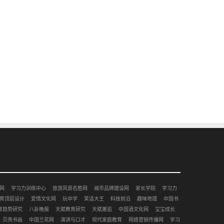
网
学习力训练中心
旅游风景名胜网
城市品牌建设网
家长学院
学习力
育顶层设计
爱情文化网
玩中学
笑话大王
科技前沿
趣味地理
中国书
育趋势研究
八卦晚报
天赋教育研究
天赋邂逅
中国酒文化网
宝宝成长
贝壳书画
中国兰花网
演讲与口才
现代家庭教育
网络营销传播网
学习