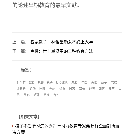
的论述早期教育的最早文献。
上一篇
：
名家教子：林语堂劝女不必上大学
下一篇
：
卢梭：世上最没用的三种教育方法
标签：
什么样
教育
损害
孩子
身心健康
减肥
中国
美国
孩子
发展
余建祥
运动
国际
全球
饮食
国家
家长
经济
如何
教育
世
界
美容
珍珠
美媒
合作
【
相关文章
】
孩子不爱学习怎么办？学习力教育专家余建祥全面剖析解
决方案