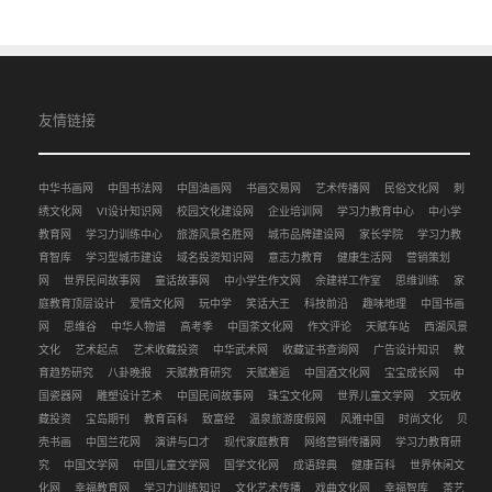
友情链接
中华书画网
中国书法网
中国油画网
书画交易网
艺术传播网
民俗文化网
刺
绣文化网
VI设计知识网
校园文化建设网
企业培训网
学习力教育中心
中小学
教育网
学习力训练中心
旅游风景名胜网
城市品牌建设网
家长学院
学习力教
育智库
学习型城市建设
域名投资知识网
意志力教育
健康生活网
营销策划
网
世界民间故事网
童话故事网
中小学生作文网
余建祥工作室
思维训练
家
庭教育顶层设计
爱情文化网
玩中学
笑话大王
科技前沿
趣味地理
中国书画
网
思维谷
中华人物谱
高考季
中国茶文化网
作文评论
天赋车站
西湖风景
文化
艺术起点
艺术收藏投资
中华武术网
收藏证书查询网
广告设计知识
教
育趋势研究
八卦晚报
天赋教育研究
天赋邂逅
中国酒文化网
宝宝成长网
中
国瓷器网
雕塑设计艺术
中国民间故事网
珠宝文化网
世界儿童文学网
文玩收
藏投资
宝岛期刊
教育百科
致富经
温泉旅游度假网
风雅中国
时尚文化
贝
壳书画
中国兰花网
演讲与口才
现代家庭教育
网络营销传播网
学习力教育研
究
中国文学网
中国儿童文学网
国学文化网
成语辞典
健康百科
世界休闲文
化网
幸福教育网
学习力训练知识
文化艺术传播
戏曲文化网
幸福智库
茶艺