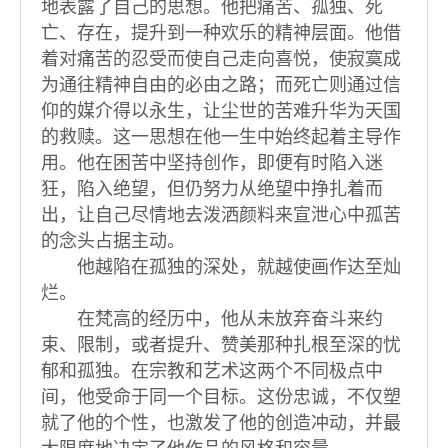
地表露了自己的思想。他把痛苦、孤独、死
亡、存在，提升到一种欢乐的精神层面。他借
着对痛苦的忍受而使自己走向喜悦，使寂寞成
为通往精神自由的必由之路；而死亡则通过信
仰的媒介得以永生，让尘世的苦难升华为天国
的救赎。这一思想在他一生中始终起着主导作
用。他在困苦中坚持创作，即便有时陷入迷
狂，陷入绝望，但仍努力从绝望中挣扎着而
出，让自己尽情地去泼洒颜料来宣泄心中孤苦
的念头占据主动。
他越陷在孤独的深处，就越使画作达至灿
烂。
在梵高的经历中，他从未放弃奋斗来约
束、限制，或者提升、赞美那种扎根至深的忧
郁和孤独。在宗教和艺术这两个不同极点中
间，他受命于同一个目标。这份忠诚，不仅塑
就了他的个性，也激发了他的创造冲动，并最