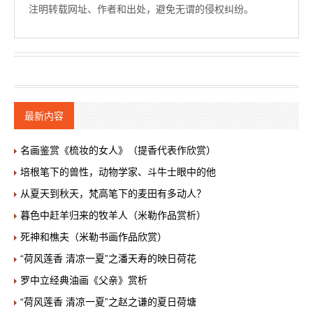
注明转载网址、作者和出处，避免无谓的侵权纠纷。
最新内容
名画鉴赏《梳妆的女人》（提香代表作欣赏）
培根笔下的兽性，动物学家、斗牛士眼中的他
从夏天到秋天，梵高笔下的麦田有多动人？
暮色中赶羊归来的牧羊人（米勒作品赏析）
死神和樵夫（米勒书画作品欣赏）
“荷风莲香 清凉一夏”之潘天寿的映日荷花
罗中立经典油画《父亲》赏析
“荷风莲香 清凉一夏”之赵之谦的夏日荷塘