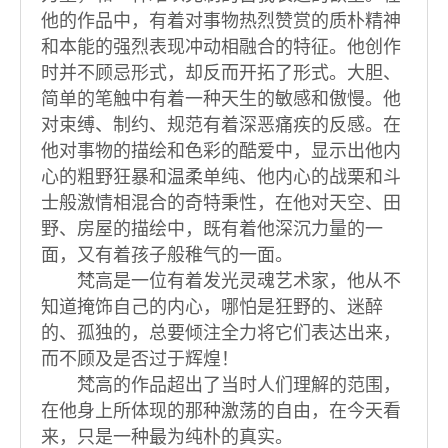
他的作品中，有着对事物热烈赞赏的质朴精神
和本能的强烈表现冲动相融合的特征。他创作
时并不顾忌形式，却反而开拓了形式。大胆、
简单的笔触中有着一种天生的敏感和傲慢。他
对束缚、制约、规范有着深恶痛疾的反感。在
他对事物的描绘和色彩的酷爱中，显示出他内
心的粗野狂暴和温柔单纯、他内心的战栗和斗
士般激情相混合的奇特秉性，在他对天空、田
野、房屋的描绘中，既有着他深沉力量的一
面，又有着孩子般稚气的一面。
梵高是一位有着发光灵魂艺术家，他从不
知道掩饰自己的内心，哪怕是狂野的、迷醉
的、孤独的，总要倾注全力将它们表达出来，
而不顾及是否过于辉煌！
梵高的作品超出了当时人们理解的范围，
在他身上所体现的那种激荡的自由，在今天看
来，只是一种最为纯朴的真实。