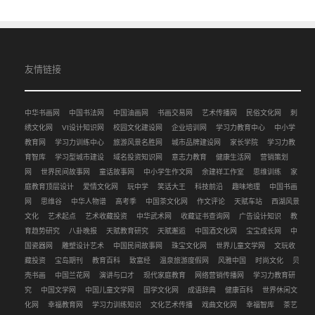
友情链接
中华书画网
中国书法网
中国油画网
书画交易网
艺术传播网
民俗文化网
刺
绣文化网
VI设计知识网
校园文化建设网
企业培训网
学习力教育中心
中小学
教育网
学习力训练中心
旅游风景名胜网
城市品牌建设网
家长学院
学习力教
育智库
学习型城市建设
域名投资知识网
意志力教育
健康生活网
营销策划
网
世界民间故事网
童话故事网
中小学生作文网
余建祥工作室
思维训练
家
庭教育顶层设计
爱情文化网
玩中学
笑话大王
科技前沿
趣味地理
中国书画
网
思维谷
中华人物谱
高考季
中国茶文化网
作文评论
天赋车站
西湖风景
文化
艺术起点
艺术收藏投资
中华武术网
收藏证书查询网
广告设计知识
教
育趋势研究
八卦晚报
天赋教育研究
天赋邂逅
中国酒文化网
宝宝成长网
中
国瓷器网
雕塑设计艺术
中国民间故事网
珠宝文化网
世界儿童文学网
文玩收
藏投资
宝岛期刊
教育百科
致富经
温泉旅游度假网
风雅中国
时尚文化
贝
壳书画
中国兰花网
演讲与口才
现代家庭教育
网络营销传播网
学习力教育研
究
中国文学网
中国儿童文学网
国学文化网
成语辞典
健康百科
世界休闲文
化网
幸福教育网
学习力训练知识
文化艺术传播
戏曲文化网
幸福智库
茶艺