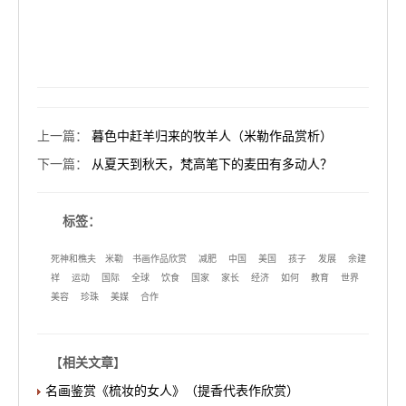
上一篇
：
暮色中赶羊归来的牧羊人（米勒作品赏析）
下一篇
：
从夏天到秋天，梵高笔下的麦田有多动人？
标签：
死神和樵夫
米勒
书画作品欣赏
减肥
中国
美国
孩子
发展
余建
祥
运动
国际
全球
饮食
国家
家长
经济
如何
教育
世界
美容
珍珠
美媒
合作
【
相关文章
】
名画鉴赏《梳妆的女人》（提香代表作欣赏）