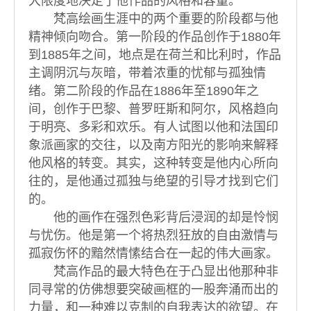
大限度地决定了他作品的风格和容量。
梵高绘画生涯中的两个重要的阶段都与他
精神倾向吻合。第一阶段的作品创作于1880年
到1885年之间，地点是在荷兰和比利时，作品
主调阴沉与灰暗，带着浓重的忧郁与孤独情
绪。第二阶段的作品在1886年至1890年之
间，创作于巴黎、普罗旺斯和阿尔，风格趋向
于明亮、多彩和欢乐。有人试图以他和法国印
象派画家的交往，以及南方阳光的影响来解释
他风格的转变。其实，这种转变是他内心所向
往的，是他通过孤独与绝望的引导才找到它们
的。
他的画作在强烈色彩背后浸润的却是怜悯
与忧伤。他是第一个将热烈狂放的自由激情与
孤寂伤怀的黯然情愫结合在一起的伟大画家。
梵高作品的最大特色在于凸显出他那种非
同寻常的仿佛想要突破画框的一股奔涌而出的
力量，和一种难以克制的自我表达的欲望。在