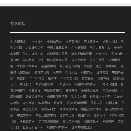
友情链接
中华书画网
中国书法网
中国油画网
书画交易网
艺术传播网
民俗文化网
刺
绣文化网
VI设计知识网
校园文化建设网
企业培训网
学习力教育中心
中小学
教育网
学习力训练中心
旅游风景名胜网
城市品牌建设网
家长学院
学习力教
育智库
学习型城市建设
域名投资知识网
意志力教育
健康生活网
营销策划
网
世界民间故事网
童话故事网
中小学生作文网
余建祥工作室
思维训练
家
庭教育顶层设计
爱情文化网
玩中学
笑话大王
科技前沿
趣味地理
中国书画
网
思维谷
中华人物谱
高考季
中国茶文化网
作文评论
天赋车站
西湖风景
文化
艺术起点
艺术收藏投资
中华武术网
收藏证书查询网
广告设计知识
教
育趋势研究
八卦晚报
天赋教育研究
天赋邂逅
中国酒文化网
宝宝成长网
中
国瓷器网
雕塑设计艺术
中国民间故事网
珠宝文化网
世界儿童文学网
文玩收
藏投资
宝岛期刊
教育百科
致富经
温泉旅游度假网
风雅中国
时尚文化
贝
壳书画
中国兰花网
演讲与口才
现代家庭教育
网络营销传播网
学习力教育研
究
中国文学网
中国儿童文学网
国学文化网
成语辞典
健康百科
世界休闲文
化网
幸福教育网
学习力训练知识
文化艺术传播
戏曲文化网
幸福智库
茶艺
文化网
世界民俗文化网
收藏证书查询网
世界营销策划网