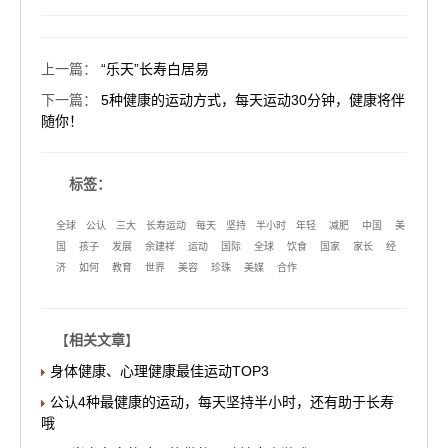
上一篇
：
“乐天”长寿白居易
下一篇
：
5种健康的运动方式，每天运动30分钟，健康将伴
随你！
标签：
全球
公认
三大
长寿运动
每天
坚持
半小时
年轻
减肥
中国
美
国
孩子
发展
余建祥
运动
国际
全球
饮食
国家
家长
经
济
如何
教育
世界
美容
珍珠
美媒
合作
【
相关文章
】
身体健康、心理健康最佳运动TOP3
公认4种最健康的运动，每天坚持半小时，还有助于长寿
哦