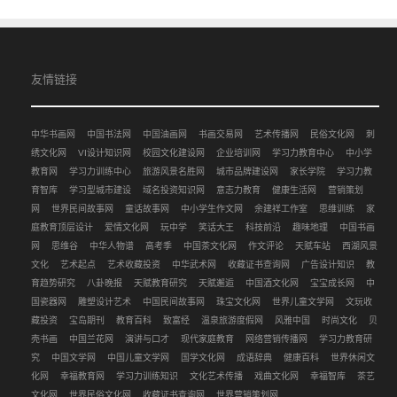
友情链接
中华书画网
中国书法网
中国油画网
书画交易网
艺术传播网
民俗文化网
刺
绣文化网
VI设计知识网
校园文化建设网
企业培训网
学习力教育中心
中小学
教育网
学习力训练中心
旅游风景名胜网
城市品牌建设网
家长学院
学习力教
育智库
学习型城市建设
域名投资知识网
意志力教育
健康生活网
营销策划
网
世界民间故事网
童话故事网
中小学生作文网
余建祥工作室
思维训练
家
庭教育顶层设计
爱情文化网
玩中学
笑话大王
科技前沿
趣味地理
中国书画
网
思维谷
中华人物谱
高考季
中国茶文化网
作文评论
天赋车站
西湖风景
文化
艺术起点
艺术收藏投资
中华武术网
收藏证书查询网
广告设计知识
教
育趋势研究
八卦晚报
天赋教育研究
天赋邂逅
中国酒文化网
宝宝成长网
中
国瓷器网
雕塑设计艺术
中国民间故事网
珠宝文化网
世界儿童文学网
文玩收
藏投资
宝岛期刊
教育百科
致富经
温泉旅游度假网
风雅中国
时尚文化
贝
壳书画
中国兰花网
演讲与口才
现代家庭教育
网络营销传播网
学习力教育研
究
中国文学网
中国儿童文学网
国学文化网
成语辞典
健康百科
世界休闲文
化网
幸福教育网
学习力训练知识
文化艺术传播
戏曲文化网
幸福智库
茶艺
文化网
世界民俗文化网
收藏证书查询网
世界营销策划网