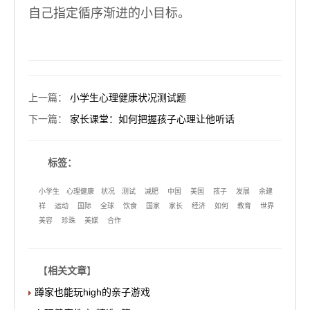
自己指定循序渐进的小目标。
上一篇
：
小学生心理健康状况测试题
下一篇
：
家长课堂：如何把握孩子心理让他听话
标签：
小学生
心理健康
状况
测试
减肥
中国
美国
孩子
发展
余建
祥
运动
国际
全球
饮食
国家
家长
经济
如何
教育
世界
美容
珍珠
美媒
合作
【
相关文章
】
蹲家也能玩high的亲子游戏