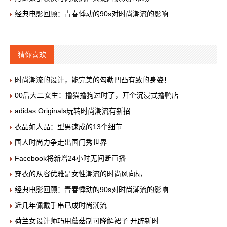
经典电影回顾：青春悸动的90s对时尚潮流的影响
猜你喜欢
时尚潮流的设计，能完美的勾勒凹凸有致的身姿！
00后大二女生：撸猫撸狗过时了，开个沉浸式撸鸭店
adidas Originals玩转时尚潮流有新招
衣品如人品：型男速成的13个细节
国人时尚力争走出国门秀世界
Facebook将新增24小时无间断直播
穿衣的从容优雅是女性潮流的时尚风向标
经典电影回顾：青春悸动的90s对时尚潮流的影响
近几年佩戴手串已成时尚潮流
荷兰女设计师巧用蘑菇制可降解裙子 开辟新时