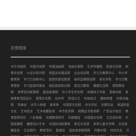
友情链接
中华书画网
中国书法网
中国油画网
书画交易网
艺术传播网
民俗文化网
刺
绣文化网
VI设计知识网
校园文化建设网
企业培训网
学习力教育中心
中小学
教育网
学习力训练中心
旅游风景名胜网
城市品牌建设网
家长学院
学习力教
育智库
学习型城市建设
域名投资知识网
意志力教育
健康生活网
营销策划
网
世界民间故事网
童话故事网
中小学生作文网
余建祥工作室
思维训练
家
庭教育顶层设计
爱情文化网
玩中学
笑话大王
科技前沿
趣味地理
中国书画
网
思维谷
中华人物谱
高考季
中国茶文化网
作文评论
天赋车站
西湖风景
文化
艺术起点
艺术收藏投资
中华武术网
收藏证书查询网
广告设计知识
教
育趋势研究
八卦晚报
天赋教育研究
天赋邂逅
中国酒文化网
宝宝成长网
中
国瓷器网
雕塑设计艺术
中国民间故事网
珠宝文化网
世界儿童文学网
文玩收
藏投资
宝岛期刊
教育百科
致富经
温泉旅游度假网
风雅中国
时尚文化
贝