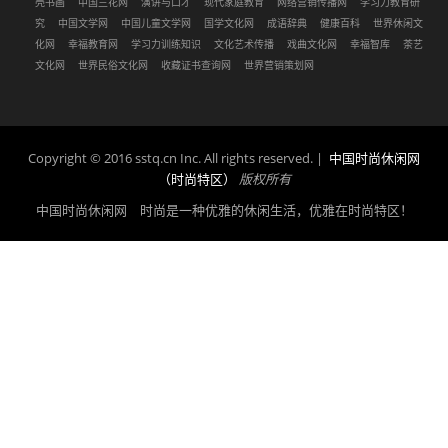
壳书画
中国兰花网
演讲与口才
现代家庭教育
网络营销传播网
学习力教育研
究
中国文学网
中国儿童文学网
国学文化网
成语辞典
健康百科
世界休闲文
化网
幸福教育网
学习力训练知识
文化艺术传播
戏曲文化网
幸福智库
茶艺
文化网
世界民俗文化网
收藏证书查询网
世界营销策划网
Copyright © 2016 sstq.cn Inc. All rights reserved. |
中国时尚休闲网
（时尚特区）
版权所有
中国时尚休闲网 时尚是一种优雅的休闲生活，优雅在时尚特区！