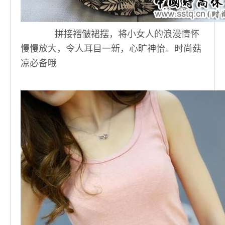
拼接褶皱裙摆，将小女人的浪漫情怀
慢慢放大，令人耳目一新，心旷神怡。时尚菇
凉必备哦