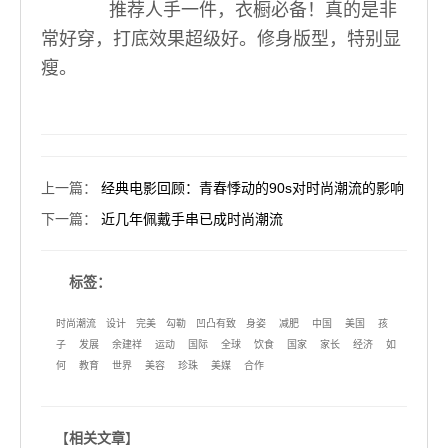
推荐人手一件，衣橱必备！真的是非
常好穿，打底效果超级好。修身版型，特别显
瘦。
上一篇
：
经典电影回顾：青春悸动的90s对时尚潮流的影响
下一篇
：
近几年佩戴手串已成时尚潮流
标签：
时尚潮流
设计
完美
勾勒
凹凸有致
身姿
减肥
中国
美国
孩
子
发展
余建祥
运动
国际
全球
饮食
国家
家长
经济
如
何
教育
世界
美容
珍珠
美媒
合作
【
相关文章
】