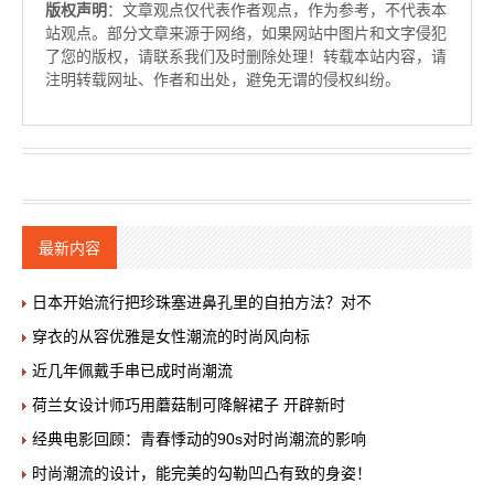
版权声明
：文章观点仅代表作者观点，作为参考，不代表本
站观点。部分文章来源于网络，如果网站中图片和文字侵犯
了您的版权，请联系我们及时删除处理！转载本站内容，请
注明转载网址、作者和出处，避免无谓的侵权纠纷。
最新内容
日本开始流行把珍珠塞进鼻孔里的自拍方法？对不
穿衣的从容优雅是女性潮流的时尚风向标
近几年佩戴手串已成时尚潮流
荷兰女设计师巧用蘑菇制可降解裙子 开辟新时
经典电影回顾：青春悸动的90s对时尚潮流的影响
时尚潮流的设计，能完美的勾勒凹凸有致的身姿！