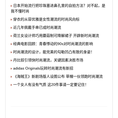
日本开始流行把珍珠塞进鼻孔里的自拍方法？对不起，是
我不懂时尚
穿衣的从容优雅是女性潮流的时尚风向标
近几年佩戴手串已成时尚潮流
荷兰女设计师巧用蘑菇制可降解裙子 开辟新时尚潮流
经典电影回顾：青春悸动的90s对时尚潮流的影响
时尚潮流的设计，能完美的勾勒凹凸有致的身姿！
丹比奴引领快时尚潮流，关键因素决胜市场
adidas Originals玩转时尚潮流有新招
《海贼王》新剧场版人设图公布 草帽一伙领跑时尚潮流
一个女人有没有气质 这20件事请一定要记住！