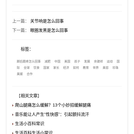
上一篇
：
关节响是怎么回事
下一篇
：
眼圈发黑是怎么回事
标签：
脚后跟疼怎么回事
减肥
中国
美国
孩子
发展
余建祥
运动
国
际
全球
饮食
国家
家长
经济
如何
教育
世界
美容
珍珠
美媒
合作
【
相关文章
】
爬山腿痛怎么缓解？13个小妙招缓解腿痛
音乐能让人产生“性快感”：引起颤抖流汗
生活小百科常识
生活百科生活小常识