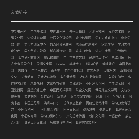
友情链接
中华书画网
中国书法网
中国油画网
书画交易网
艺术传播网
民俗文化网
刺
绣文化网
VI设计知识网
校园文化建设网
企业培训网
学习力教育中心
中小学
教育网
学习力训练中心
旅游风景名胜网
城市品牌建设网
家长学院
学习力教
育智库
学习型城市建设
域名投资知识网
意志力教育
健康生活网
营销策划
网
世界民间故事网
童话故事网
中小学生作文网
余建祥工作室
思维训练
家
庭教育顶层设计
爱情文化网
玩中学
笑话大王
科技前沿
趣味地理
中国书画
网
思维谷
中华人物谱
高考季
中国茶文化网
作文评论
天赋车站
西湖风景
文化
艺术起点
艺术收藏投资
中华武术网
收藏证书查询网
广告设计知识
教
育趋势研究
八卦晚报
天赋教育研究
天赋邂逅
中国酒文化网
宝宝成长网
中
国瓷器网
雕塑设计艺术
中国民间故事网
珠宝文化网
世界儿童文学网
文玩收
藏投资
宝岛期刊
教育百科
致富经
温泉旅游度假网
风雅中国
时尚文化
贝
壳书画
中国兰花网
演讲与口才
现代家庭教育
网络营销传播网
学习力教育研
究
中国文学网
中国儿童文学网
国学文化网
成语辞典
健康百科
世界休闲文
化网
幸福教育网
学习力训练知识
文化艺术传播
戏曲文化网
幸福智库
茶艺
文化网
世界民俗文化网
收藏证书查询网
世界营销策划网