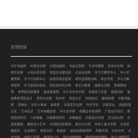
友情链接
中华书画网
中国书法网
中国油画网
书画交易网
艺术传播网
民俗文化网
刺
绣文化网
VI设计知识网
校园文化建设网
企业培训网
学习力教育中心
中小学
教育网
学习力训练中心
旅游风景名胜网
城市品牌建设网
家长学院
学习力教
育智库
学习型城市建设
域名投资知识网
意志力教育
健康生活网
营销策划
网
世界民间故事网
童话故事网
中小学生作文网
余建祥工作室
思维训练
家
庭教育顶层设计
爱情文化网
玩中学
笑话大王
科技前沿
趣味地理
中国书画
网
思维谷
中华人物谱
高考季
中国茶文化网
作文评论
天赋车站
西湖风景
文化
艺术起点
艺术收藏投资
中华武术网
收藏证书查询网
广告设计知识
教
育趋势研究
八卦晚报
天赋教育研究
天赋邂逅
中国酒文化网
宝宝成长网
中
国瓷器网
雕塑设计艺术
中国民间故事网
珠宝文化网
世界儿童文学网
文玩收
藏投资
宝岛期刊
教育百科
致富经
温泉旅游度假网
风雅中国
时尚文化
贝
壳书画
中国兰花网
演讲与口才
现代家庭教育
网络营销传播网
学习力教育研