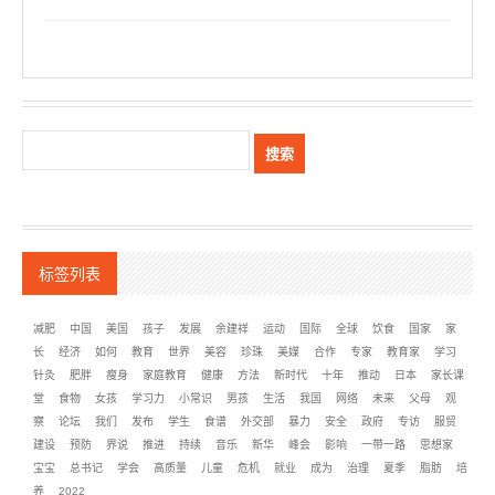
标签列表
减肥
中国
美国
孩子
发展
余建祥
运动
国际
全球
饮食
国家
家
长
经济
如何
教育
世界
美容
珍珠
美媒
合作
专家
教育家
学习
针灸
肥胖
瘦身
家庭教育
健康
方法
新时代
十年
推动
日本
家长课
堂
食物
女孩
学习力
小常识
男孩
生活
我国
网络
未来
父母
观
察
论坛
我们
发布
学生
食谱
外交部
暴力
安全
政府
专访
服贸
建设
预防
界说
推进
持续
音乐
新华
峰会
影响
一带一路
思想家
宝宝
总书记
学会
高质量
儿童
危机
就业
成为
治理
夏季
脂肪
培
养
2022