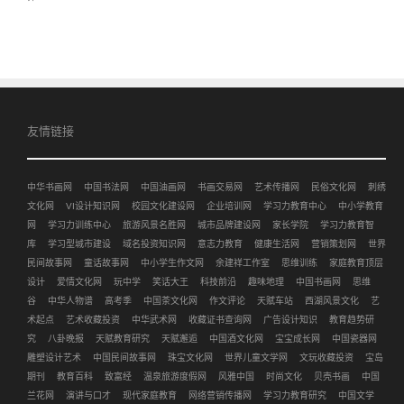
友情链接
中华书画网
中国书法网
中国油画网
书画交易网
艺术传播网
民俗文化网
刺绣
文化网
VI设计知识网
校园文化建设网
企业培训网
学习力教育中心
中小学教育
网
学习力训练中心
旅游风景名胜网
城市品牌建设网
家长学院
学习力教育智
库
学习型城市建设
域名投资知识网
意志力教育
健康生活网
营销策划网
世界
民间故事网
童话故事网
中小学生作文网
余建祥工作室
思维训练
家庭教育顶层
设计
爱情文化网
玩中学
笑话大王
科技前沿
趣味地理
中国书画网
思维
谷
中华人物谱
高考季
中国茶文化网
作文评论
天赋车站
西湖风景文化
艺
术起点
艺术收藏投资
中华武术网
收藏证书查询网
广告设计知识
教育趋势研
究
八卦晚报
天赋教育研究
天赋邂逅
中国酒文化网
宝宝成长网
中国瓷器网
雕塑设计艺术
中国民间故事网
珠宝文化网
世界儿童文学网
文玩收藏投资
宝岛
期刊
教育百科
致富经
温泉旅游度假网
风雅中国
时尚文化
贝壳书画
中国
兰花网
演讲与口才
现代家庭教育
网络营销传播网
学习力教育研究
中国文学