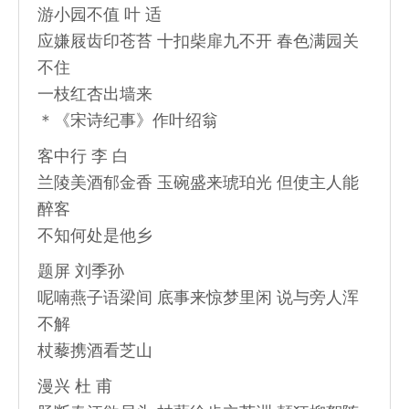
游小园不值 叶 适
应嫌屐齿印苍苔 十扣柴扉九不开 春色满园关
不住
一枝红杏出墙来
＊《宋诗纪事》作叶绍翁
客中行 李 白
兰陵美酒郁金香 玉碗盛来琥珀光 但使主人能
醉客
不知何处是他乡
题屏 刘季孙
呢喃燕子语梁间 底事来惊梦里闲 说与旁人浑
不解
杖藜携酒看芝山
漫兴 杜 甫