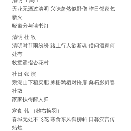
清明 王禹□
无花无酒过清明 兴味萧然似野僧 昨日邻家乞
新火
晓窗分与读书灯
清明 杜 牧
清明时节雨纷纷 路上行人欲断魂 借问酒家何
处有
牧童遥指杏花村
社日 张 演
鹅湖山下稻粱肥 豚栅鸡栖对掩扉 桑柘影斜春
社散
家家扶得醉人归
寒食 韩 （雄右换羽）
春城无处不飞花 寒食东风御柳斜 日暮汉宫传
蜡烛