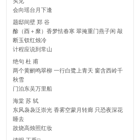
头见
会向瑶台月下逢
题邸间壁 郑 谷
酴（酉＋縻）香梦怯春寒 翠掩重门燕子闲 敲
断玉钗红烛冷
计程应说到常山
绝句 杜 甫
两个黄鹂鸣翠柳 一行白鹭上青天 窗含西岭千
秋雪
门泊东吴万里船
海棠 苏 轼
东风袅袅泛崇光 香雾空蒙月转廊 只恐夜深花
睡去
故烧高烛照红妆