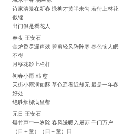
城东早春 杨巨源
诗家清景在新春 绿柳才黄半未匀 若待上林花
似锦
出门俱是看花人
春夜 王安石
金炉香尽漏声残 剪剪轻风阵阵寒 春色恼人眠
不得
月移花影上栏杆
初春小雨 韩 愈
天街小雨润如酥 草色遥看近却无 最是一年春
好处
绝胜烟柳满皇都
元日 王安石
爆竹声中一岁除 春风送暖入屠苏 千门万户
（日＋童）（日＋童）日