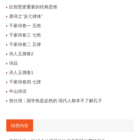
比智慧更重要的经典思维
唐诗之“反七律体”
千家诗卷一 五绝
千家诗卷三 七绝
千家诗卷二 五律
诗人玉屑卷2
诗品
诗人玉屑卷1
千家诗卷四 七律
中山诗话
曾仕强：国学热是必然的 现代人根本不了解孔子
特荐内容