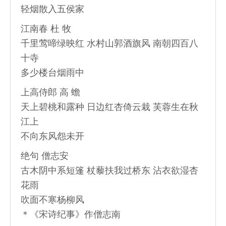
轻烟散入五侯家
江南春 杜 牧
千里莺啼绿映红 水村山郭酒旗风 南朝四百八
十寺
多少楼台烟雨中
上高侍郎 高 蟾
天上碧桃和露种 日边红杏倚云栽 芙蓉生在秋
江上
不向东风怨未开
绝句 僧志安
古木阴中系短篷 杖藜扶我过桥东 沾衣欲湿杏
花雨
吹面不寒杨柳风
＊《宋诗纪事》作僧志南