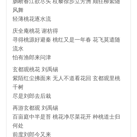
肠断春江欲尽头 杖藜徐步立芳洲 颠狂柳絮随
风舞
轻薄桃花逐水流
庆全庵桃花 谢枋得
寻得桃源好避秦 桃红又是一年春 花飞莫遣随
流水
怕有渔郎来问津
玄都观桃花 刘禹锡
紫陌红尘拂面来 无人不道看花回 玄都观里桃
千树
尽是刘郎去后栽
再游玄都观 刘禹锡
百亩庭中半是苔 桃花净尽菜花开 种桃道士归
何处
前度刘郎今又来