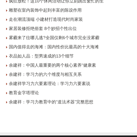
疯狂放松！这10个休闲活动让你立刻跳出繁忙的生
雕塑在室内装饰中起到丰富的陈设作用
走在潮流顶端 小建材打造现代时尚家装
家居装修拒绝俗套 8个妙招个性出位
雾霾来了往哪儿逃?全国仅剩6个城市完全没雾霾
国内值得去的海滩：国内性价比最高的十大海滩
衣品如人品：型男速成的13个细节
余建祥：中国人最重要的两个核心素养“健康素
余建祥：学习力的六个维度与相互关系
余建祥学习力六要素理论：学习力六要素说
教育金字塔理论
余建祥：学习力教育中的“道法术器”完整思想