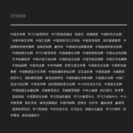
友情链接
中国文学网
学习力教育研究
学习型城市建设
致富经
风雅鹤壁
中国时尚文化网
中国书画艺术网
中国兰花网
中国演讲与口才训练
中国高考智库
现代家庭教育
中
国网络营销传播网
油画定制网
趣学街
中国城市品牌建设网
中国旅游风景名胜网
中国刺绣文化网
学习力教育智库
中国健康生活网
中国营销策划网
中国企业培训网
艺术收藏投资
中国VI设计知识网
中国民俗文化网
中国书画交易网
中国艺术传播网
中国油画网
中国书法网
中华书画网
世界儿童文学网
中国珠宝文化网
中国民间故
事网
中国雕塑设计艺术网
中国收藏投资知识网
宝宝成长网
中国瓷器网
天赋教育
研究中心
国际教育观察
教育趋势研究
中国收藏证书查询网
中国酒文化网
中国广
告设计知识网
中华武术网
杭州西湖风景文化网
中小学生作文大全
中国茶文化网
中国校园文化建设网
天赋教育前沿
天赋教育观察
中华人物谱
科幻选刊
高考季
思维训练
中国爱情文化网
学习型城市建设
学习力教育中心
学习力训练中心
中小
学教育网
家长学院
城市品牌建设
中国书画网
思维谷
玩中学
趣味地理
趣易理
股票投资知识
学习型校园
中外历史文化
艺术起点
校园文化建设
学习力测评
研
学番茄
政府画册设计