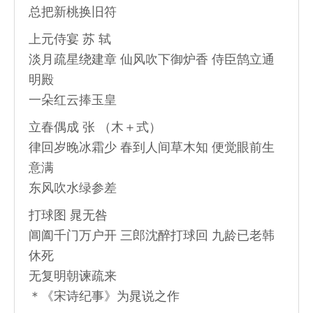
总把新桃换旧符
上元侍宴 苏 轼
淡月疏星绕建章 仙风吹下御炉香 侍臣鹄立通
明殿
一朵红云捧玉皇
立春偶成 张 （木＋式）
律回岁晚冰霜少 春到人间草木知 便觉眼前生
意满
东风吹水绿参差
打球图 晁无咎
阊阖千门万户开 三郎沈醉打球回 九龄已老韩
休死
无复明朝谏疏来
＊《宋诗纪事》为晁说之作