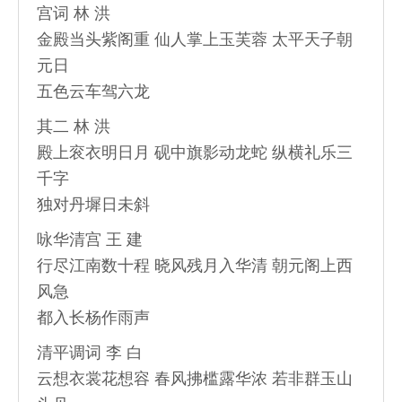
宫词 林 洪
金殿当头紫阁重 仙人掌上玉芙蓉 太平天子朝
元日
五色云车驾六龙
其二 林 洪
殿上衮衣明日月 砚中旗影动龙蛇 纵横礼乐三
千字
独对丹墀日未斜
咏华清宫 王 建
行尽江南数十程 晓风残月入华清 朝元阁上西
风急
都入长杨作雨声
清平调词 李 白
云想衣裳花想容 春风拂槛露华浓 若非群玉山