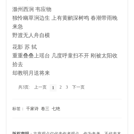
滁州西涧 韦应物
独怜幽草涧边生 上有黄鹂深树鸣 春潮带雨晚
来急
野渡无人舟自横
花影 苏 轼
重重叠叠上瑶台 几度呼童扫不开 刚被太阳收
拾去
却教明月送将来
共3页:
上一页
2
3
下一页
1
标签：
千家诗
卷三
七绝
版权声明
：文章观点仅代表作者观点，作为参考，不代表本