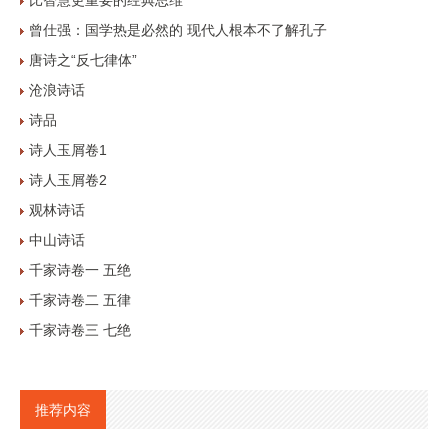
比智慧更重要的经典思维
曾仕强：国学热是必然的 现代人根本不了解孔子
唐诗之“反七律体”
沧浪诗话
诗品
诗人玉屑卷1
诗人玉屑卷2
观林诗话
中山诗话
千家诗卷一 五绝
千家诗卷二 五律
千家诗卷三 七绝
推荐内容