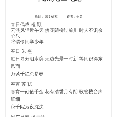
栏目：
国学研究
|
作者：佚名
春日偶成 程 颢
云淡风轻近午天 傍花随柳过前川 时人不识余
心乐
将谓偷闲学少年
春日 朱 熹
胜日寻芳泗水滨 无边光景一时新 等闲识得东
风面
万紫千红总是春
春宵 苏 轼
春宵一刻值千金 花有清香月有阴 歌管楼台声
细细
秋千院落夜沈沈