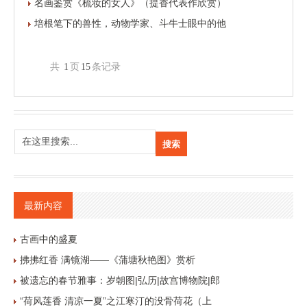
名画鉴赏《梳妆的女人》（提香代表作欣赏）
培根笔下的兽性，动物学家、斗牛士眼中的他
共
1
页
15
条记录
最新内容
古画中的盛夏
拂拂红香 满镜湖——《蒲塘秋艳图》赏析
被遗忘的春节雅事：岁朝图|弘历|故宫博物院|郎
“荷风莲香 清凉一夏”之江寒汀的没骨荷花（上