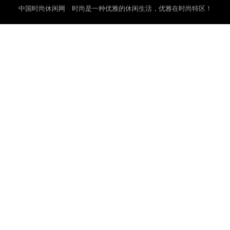
中国时尚休闲网 时尚是一种优雅的休闲生活，优雅在时尚特区！