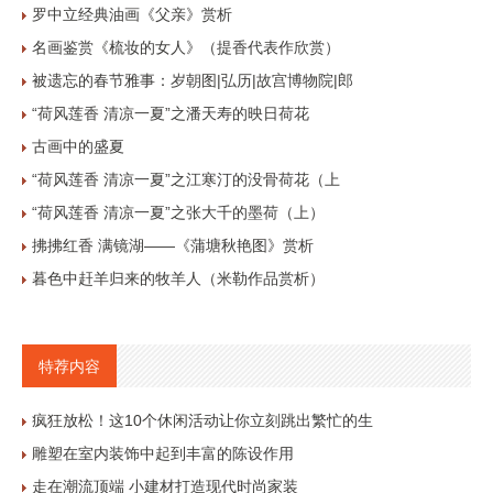
罗中立经典油画《父亲》赏析
名画鉴赏《梳妆的女人》（提香代表作欣赏）
被遗忘的春节雅事：岁朝图|弘历|故宫博物院|郎
“荷风莲香 清凉一夏”之潘天寿的映日荷花
古画中的盛夏
“荷风莲香 清凉一夏”之江寒汀的没骨荷花（上
“荷风莲香 清凉一夏”之张大千的墨荷（上）
拂拂红香 满镜湖——《蒲塘秋艳图》赏析
暮色中赶羊归来的牧羊人（米勒作品赏析）
特荐内容
疯狂放松！这10个休闲活动让你立刻跳出繁忙的生
雕塑在室内装饰中起到丰富的陈设作用
走在潮流顶端 小建材打造现代时尚家装