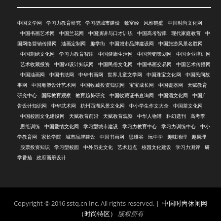
中国文学网
学习力教育研究
学习型城市建设
致富经
风雅鹤壁
中国时尚文化网
中国书画艺术网
中国兰花网
中国演讲与口才训练
中国高考智库
现代家庭教育
中
国网络营销传播网
油画定制网
趣学街
中国城市品牌建设网
中国旅游风景名胜网
中国刺绣文化网
学习力教育智库
中国健康生活网
中国营销策划网
中国企业培训网
艺术收藏投资
中国VI设计知识网
中国民俗文化网
中国书画交易网
中国艺术传播网
中国油画网
中国书法网
中华书画网
世界儿童文学网
中国珠宝文化网
中国民间故
事网
中国雕塑设计艺术网
中国收藏投资知识网
宝宝成长网
中国瓷器网
天赋教育
研究中心
国际教育观察
教育趋势研究
中国收藏证书查询网
中国酒文化网
中国广
告设计知识网
中华武术网
杭州西湖风景文化网
中小学生作文大全
中国茶文化网
中国校园文化建设网
天赋教育前沿
天赋教育观察
中华人物谱
科幻选刊
高考季
思维训练
中国爱情文化网
学习型城市建设
学习力教育中心
学习力训练中心
中小
学教育网
家长学院
城市品牌建设
中国书画网
思维谷
玩中学
趣味地理
趣易理
股票投资知识
学习型校园
中外历史文化
艺术起点
校园文化建设
学习力测评
研
学番茄
政府画册设计
Copyright © 2016 sstq.cn Inc. All rights reserved. |
中国时尚休闲网
（时尚特区）
版权所有