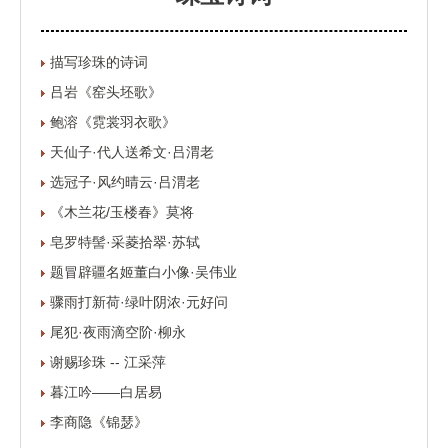
描写珍珠的诗词
吕岩《窑头坯歌》
鲍溶《霓裳羽衣歌》
天仙子·代人送希文·吕渭老
选冠子·风约晴云·吕渭老
《木兰花/玉楼春》莫将
皂罗特髻·采菱拾翠·苏轼
题冒辟疆名姬董白小像·吴伟业
骤雨打新荷·绿叶阴浓·元好问
尾犯·夜雨滴空阶·柳永
谢赐珍珠 -- 江采萍
暮江吟——白居易
李商隐《锦瑟》