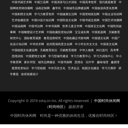
中国书画艺术网
中国兰花网
中国演讲与口才训练
中国高考智库
现代家庭教育
中
国网络营销传播网
油画定制网
趣学街
中国城市品牌建设网
中国旅游风景名胜网
中国刺绣文化网
学习力教育智库
中国健康生活网
中国营销策划网
中国企业培训网
艺术收藏投资
中国VI设计知识网
中国民俗文化网
中国书画交易网
中国艺术传播网
中国油画网
中国书法网
中华书画网
世界儿童文学网
中国珠宝文化网
中国民间故
事网
中国雕塑设计艺术网
中国收藏投资知识网
宝宝成长网
中国瓷器网
天赋教育
研究中心
国际教育观察
教育趋势研究
中国收藏证书查询网
中国酒文化网
中国广
告设计知识网
中华武术网
杭州西湖风景文化网
中小学生作文大全
中国茶文化网
中国校园文化建设网
天赋教育前沿
天赋教育观察
中华人物谱
科幻选刊
高考季
思维训练
中国爱情文化网
学习型城市建设
学习力教育中心
学习力训练中心
中小
学教育网
家长学院
城市品牌建设
中国书画网
思维谷
玩中学
趣味地理
趣易理
股票投资知识
学习型校园
中外历史文化
艺术起点
校园文化建设
学习力测评
研
学番茄
政府画册设计
Copyright © 2016 sstq.cn Inc. All rights reserved. |
中国时尚休闲网
（时尚特区）
版权所有
中国时尚休闲网 时尚是一种优雅的休闲生活，优雅在时尚特区！