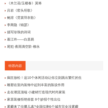
《木兰花/玉楼春》莫将
吕岩《窑头坯歌》
鲍溶《霓裳羽衣歌》
李商隐《锦瑟》
描写珍珠的诗词
暮江吟——白居易
尾犯·夜雨滴空阶·柳永
特荐内容
疯狂放松！这10个休闲活动让你立刻跳出繁忙的生
雕塑在室内装饰中起到丰富的陈设作用
走在潮流顶端 小建材打造现代时尚家装
家居装修拒绝俗套 8个妙招个性出位
雾霾来了往哪儿逃?全国仅剩6个城市完全没雾霾