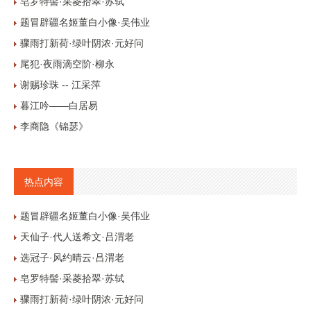
皂罗特髻·采菱拾翠·苏轼
题冒辟疆名姬董白小像·吴伟业
骤雨打新荷·绿叶阴浓·元好问
尾犯·夜雨滴空阶·柳永
谢赐珍珠 -- 江采萍
暮江吟——白居易
李商隐《锦瑟》
热点内容
题冒辟疆名姬董白小像·吴伟业
天仙子·代人送希文·吕渭老
选冠子·风约晴云·吕渭老
皂罗特髻·采菱拾翠·苏轼
骤雨打新荷·绿叶阴浓·元好问