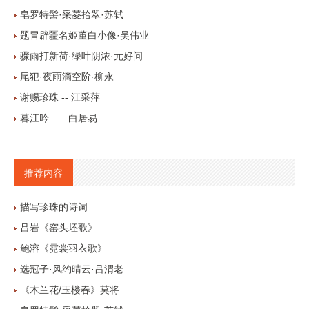
皂罗特髻·采菱拾翠·苏轼
题冒辟疆名姬董白小像·吴伟业
骤雨打新荷·绿叶阴浓·元好问
尾犯·夜雨滴空阶·柳永
谢赐珍珠 -- 江采萍
暮江吟——白居易
推荐内容
描写珍珠的诗词
吕岩《窑头坯歌》
鲍溶《霓裳羽衣歌》
选冠子·风约晴云·吕渭老
《木兰花/玉楼春》莫将