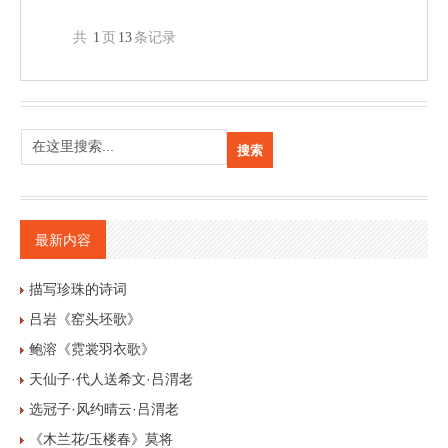
共
1
页
13
条记录
最新内容
描写珍珠的诗词
吕岩《窑头坯歌》
鲍溶《霓裳羽衣歌》
天仙子·代人送希文·吕渭老
选冠子·风约晴云·吕渭老
《木兰花/玉楼春》莫将