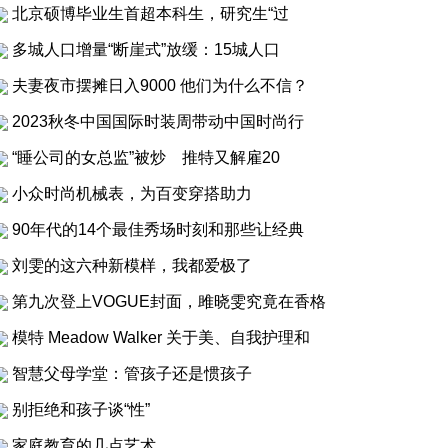
北京硕博毕业生首超本科生，研究生“过
多城人口增量“断崖式”放缓：15城人口
夫妻夜市摆摊日入9000 他们为什么不信？
2023秋冬中国国际时装周带动中国时尚行
“睡公司的女总监”被炒 推特又解雇20
小众时尚机械表，为百变穿搭助力
90年代的14个最佳秀场时刻和那些让经典
刘雯的这六种新模样，我都爱极了
第九次登上VOGUE封面，雎晓雯究竟在香格
模特 Meadow Walker 关于美、自我护理和
智慧父母学堂：管孩子还是惯孩子
别拒绝和孩子谈“性”
家庭教育的几点艺术