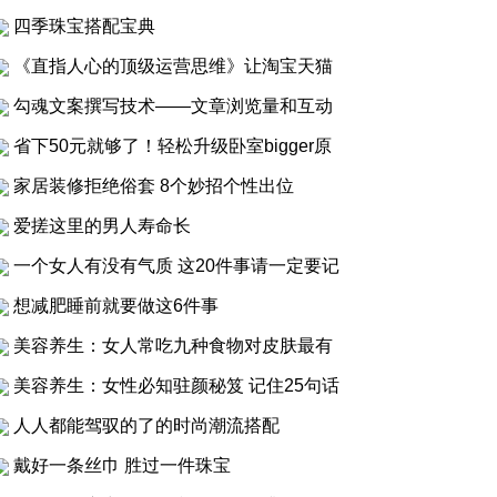
四季珠宝搭配宝典
《直指人心的顶级运营思维》让淘宝天猫
勾魂文案撰写技术——文章浏览量和互动
省下50元就够了！轻松升级卧室bigger原
家居装修拒绝俗套 8个妙招个性出位
爱搓这里的男人寿命长
一个女人有没有气质 这20件事请一定要记
想减肥睡前就要做这6件事
美容养生：女人常吃九种食物对皮肤最有
美容养生：女性必知驻颜秘笈 记住25句话
人人都能驾驭的了的时尚潮流搭配
戴好一条丝巾 胜过一件珠宝