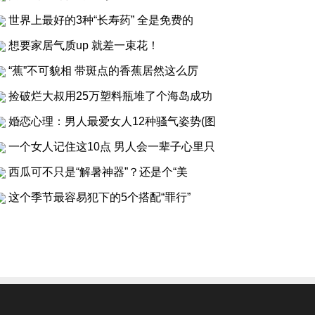
世界上最好的3种“长寿药” 全是免费的
想要家居气质up 就差一束花！
“蕉”不可貌相 带斑点的香蕉居然这么厉
捡破烂大叔用25万塑料瓶堆了个海岛成功
婚恋心理：男人最爱女人12种骚气姿势(图
一个女人记住这10点 男人会一辈子心里只
西瓜可不只是“解暑神器”？还是个“美
这个季节最容易犯下的5个搭配“罪行”