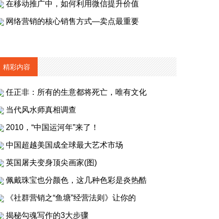
在移动推广中，如何利用微信提升价值
网络营销的核心销售方式—卖点最重要
精彩内容
任正非：所有的生意都将死亡，唯有文化
当代风水师真相调查
2010，“中国运河年”来了！
中国超越美国成全球最大艺术市场
英国屠夫变身顶尖画家(图)
佩戴珠宝也分颜色，这几种色彩是炎热酷
《社群营销之“鱼塘”经营法则》让你的
揭秘勾魂写作的3大步骤